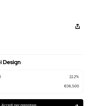
i Design
l
22.2%
€36,500
Accedi per prenotare