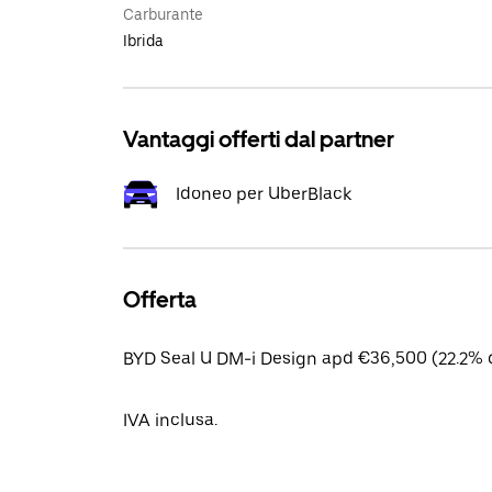
Carburante
Ibrida
Vantaggi offerti dal partner
Idoneo per UberBlack
Offerta
BYD Seal U DM-i Design apd €36,500 (22.2% d
IVA inclusa.