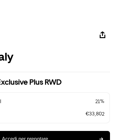
aly
Exclusive Plus RWD
l
21%
€33,802
Accedi per prenotare