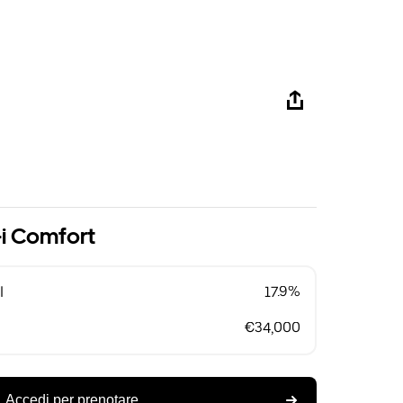
i Comfort
l
17.9%
€34,000
Accedi per prenotare