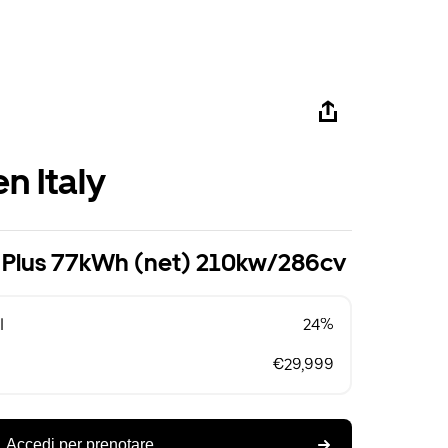
n Italy
on Plus 77kWh (net) 210kw/286cv
l
24%
€29,999
Accedi per prenotare