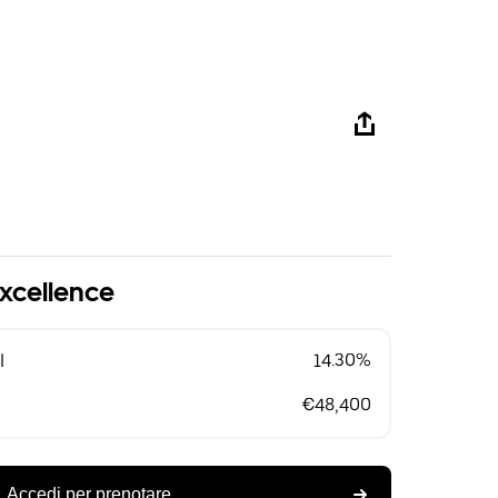
Excellence
l
14.30%
€48,400
Accedi per prenotare