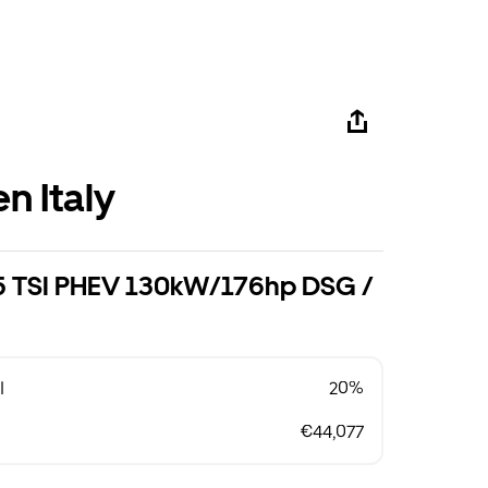
n Italy
1.5 TSI PHEV 130kW/176hp DSG /
l
20%
€44,077