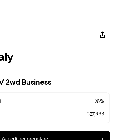
aly
V 2wd Business
l
26%
€27,993
Accedi per prenotare