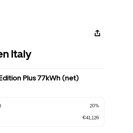
n Italy
 Edition Plus 77kWh (net)
l
20%
€41,126