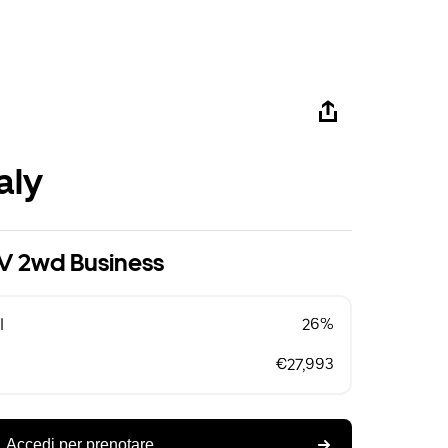
aly
V 2wd Business
l
26%
€27,993
Accedi per prenotare