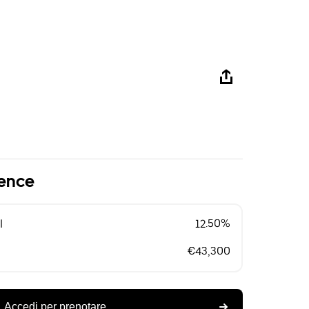
lence
l
12.50%
€43,300
Accedi per prenotare