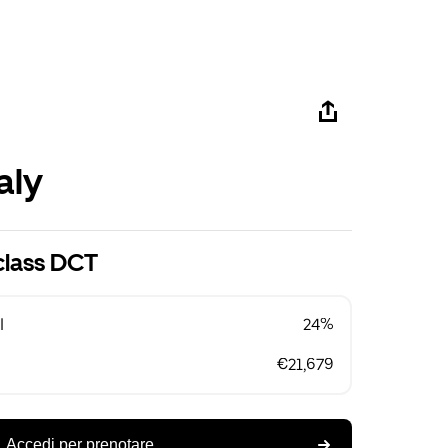
aly
class DCT
l
24%
€21,679
Accedi per prenotare