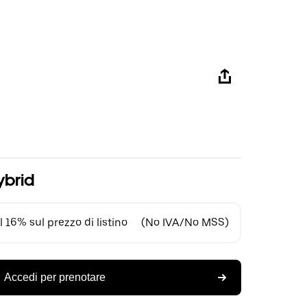
ybrid
 16% sul prezzo di listino
(No IVA/No MSS)
Accedi per prenotare