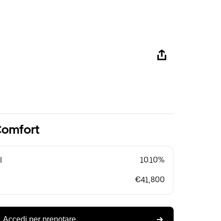
Comfort
l
10.10%
€41,800
Accedi per prenotare