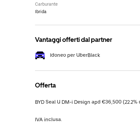
Carburante
Ibrida
Vantaggi offerti dal partner
Idoneo per UberBlack
Offerta
BYD Seal U DM-i Design apd €36,500 (22.2% d
IVA inclusa.