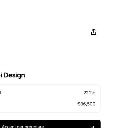
i Design
l
22.2%
€36,500
Accedi per prenotare