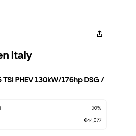
n Italy
1.5 TSI PHEV 130kW/176hp DSG /
l
20%
€44,077