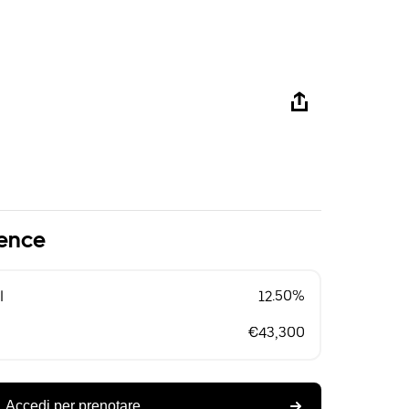
lence
l
12.50%
€43,300
Accedi per prenotare