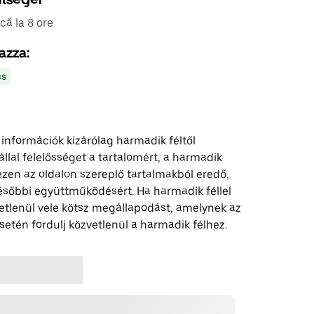
ă la 8 ore
azza:
ás
 információk kizárólag harmadik féltől
lal felelősséget a tartalomért, a harmadik
z ezen az oldalon szereplő tartalmakból eredő,
ésőbbi együttműködésért. Ha harmadik féllel
etlenül vele kötsz megállapodást, amelynek az
etén fordulj közvetlenül a harmadik félhez.