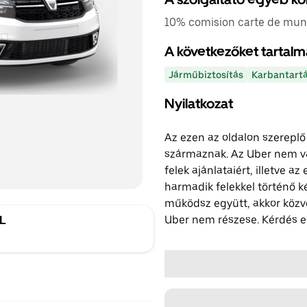
10% comision carte de munc
A következőket tartalm
Járműbiztosítás
Karbantart
Nyilatkozat
Az ezen az oldalon szereplő
származnak. Az Uber nem vál
felek ajánlataiért, illetve a
harmadik felekkel történő k
működsz együtt, akkor közv
Uber nem részese. Kérdés es
RL