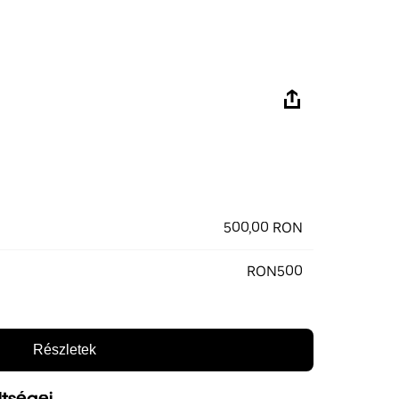
500,00 RON
RON500
Részletek
ltségei