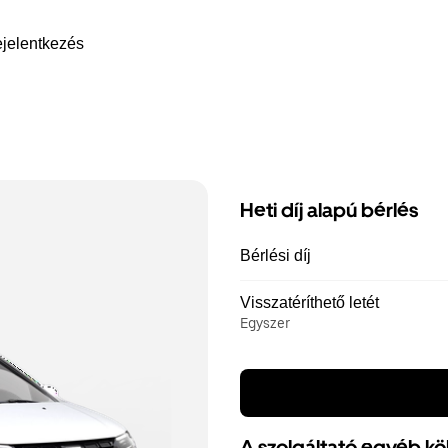
jelentkezés
Heti díj alapú bérlés
Bérlési díj
Visszatéríthető letét
Egyszer
A szolgáltató egyéb kö