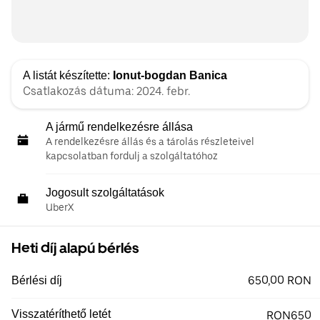
A listát készítette:
Ionut-bogdan Banica
Csatlakozás dátuma: 2024. febr.
A jármű rendelkezésre állása
A rendelkezésre állás és a tárolás részleteivel
kapcsolatban fordulj a szolgáltatóhoz
Jogosult szolgáltatások
UberX
Heti díj alapú bérlés
650,00 RON
Bérlési díj
Visszatéríthető letét
RON650