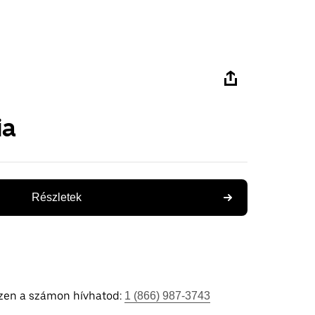
ia
Részletek
ezen a számon hívhatod:
1 (866) 987-3743