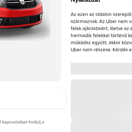
Az ezen az oldalon szereplő
származnak. Az Uber nem vál
felek ajánlataiért, illetve a
harmadik felekkel történő k
működsz együtt, akkor közv
Uber nem részese. Kérdés es
l kapcsolatban fordulj a