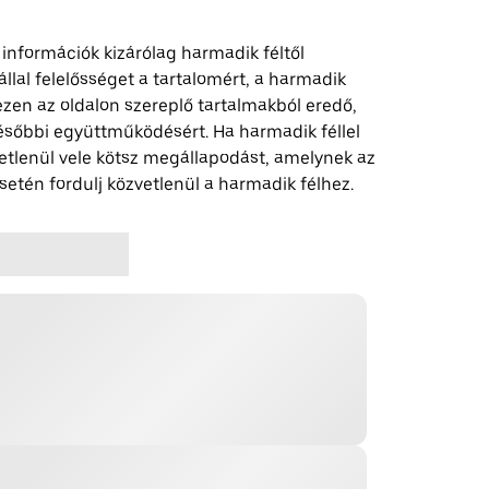
 információk kizárólag harmadik féltől
lal felelősséget a tartalomért, a harmadik
z ezen az oldalon szereplő tartalmakból eredő,
ésőbbi együttműködésért. Ha harmadik féllel
etlenül vele kötsz megállapodást, amelynek az
etén fordulj közvetlenül a harmadik félhez.