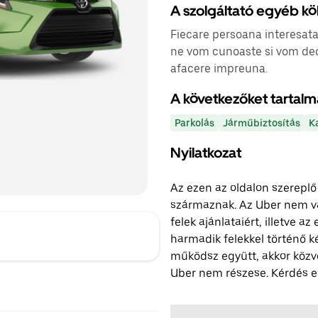
A szolgáltató egyéb kö
Fiecare persoana interesata 
ne vom cunoaste si vom de
afacere impreuna.
A következőket tartalm
Parkolás
Járműbiztosítás
K
Nyilatkozat
Az ezen az oldalon szereplő
származnak. Az Uber nem vál
felek ajánlataiért, illetve a
harmadik felekkel történő k
működsz együtt, akkor közv
Uber nem részese. Kérdés es