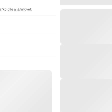
rkold le a járművet.