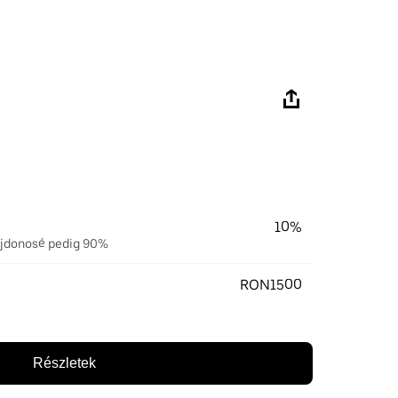
10%
lajdonosé pedig 90%
RON1500
Részletek