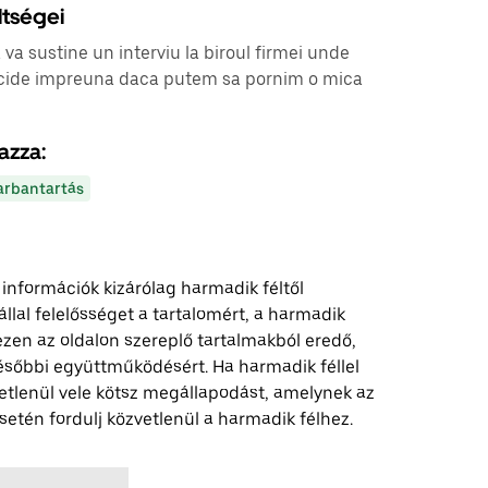
ltségei
va sustine un interviu la biroul firmei unde
cide impreuna daca putem sa pornim o mica
azza:
arbantartás
 információk kizárólag harmadik féltől
lal felelősséget a tartalomért, a harmadik
z ezen az oldalon szereplő tartalmakból eredő,
ésőbbi együttműködésért. Ha harmadik féllel
etlenül vele kötsz megállapodást, amelynek az
etén fordulj közvetlenül a harmadik félhez.