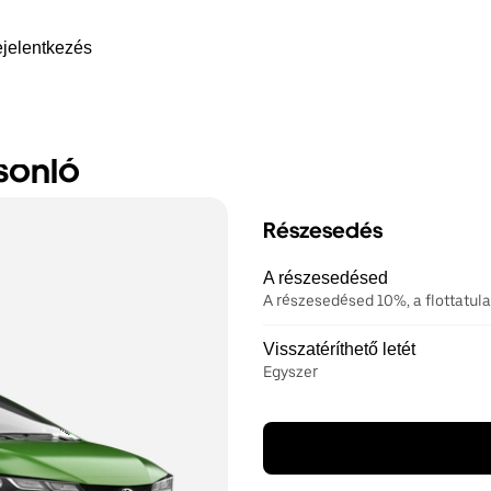
jelentkezés
sonló
Részesedés
A részesedésed
A részesedésed 10%, a flottatu
Visszatéríthető letét
Egyszer