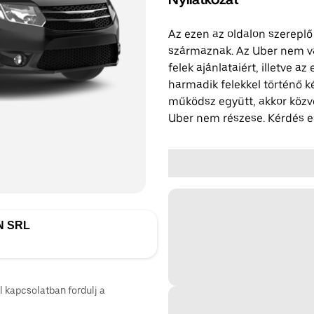
Az ezen az oldalon szereplő
származnak. Az Uber nem vál
felek ajánlataiért, illetve a
harmadik felekkel történő k
működsz együtt, akkor közv
Uber nem részese. Kérdés es
N SRL
l kapcsolatban fordulj a