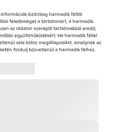
 információk kizárólag harmadik féltől
lal felelősséget a tartalomért, a harmadik
z ezen az oldalon szereplő tartalmakból eredő,
ésőbbi együttműködésért. Ha harmadik féllel
etlenül vele kötsz megállapodást, amelynek az
etén fordulj közvetlenül a harmadik félhez.