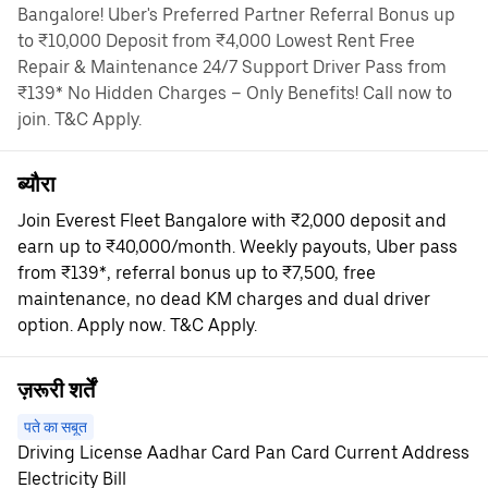
Bangalore! Uber's Preferred Partner Referral Bonus up
to ₹10,000 Deposit from ₹4,000 Lowest Rent Free
Repair & Maintenance 24/7 Support Driver Pass from
₹139* No Hidden Charges – Only Benefits! Call now to
join. T&C Apply.
ब्यौरा
Join Everest Fleet Bangalore with ₹2,000 deposit and
earn up to ₹40,000/month. Weekly payouts, Uber pass
from ₹139*, referral bonus up to ₹7,500, free
maintenance, no dead KM charges and dual driver
option. Apply now. T&C Apply.
ज़रूरी शर्तें
पते का सबूत
Driving License Aadhar Card Pan Card Current Address
Electricity Bill