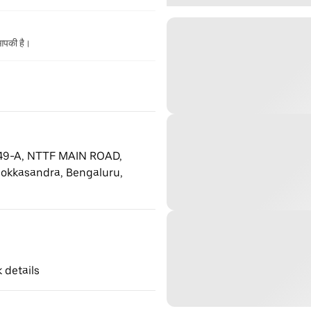
 आपकी है।
 49-A, NTTF MAIN ROAD,
okkasandra, Bengaluru,
 details