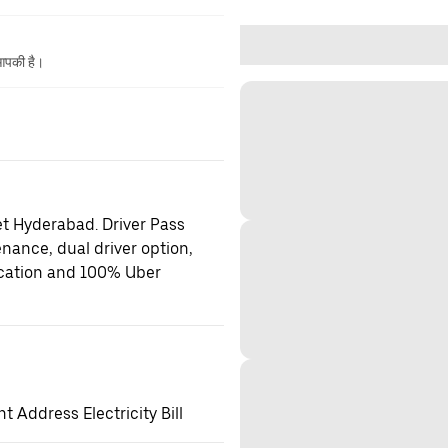
 आपकी है।
et Hyderabad. Driver Pass
enance, dual driver option,
location and 100% Uber
 Address Electricity Bill