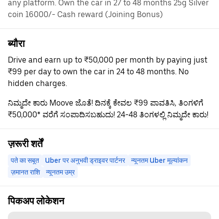
any platform. Own the car in 27 to 48 months 25g Silver
coin 16000/- Cash reward (Joining Bonus)
ब्यौरा
Drive and earn up to ₹50,000 per month by paying just
₹99 per day to own the car in 24 to 48 months. No
hidden charges.
ನಿಮ್ಮದೇ ಕಾರು Moove ಜೊತೆ! ದಿನಕ್ಕೆ ಕೇವಲ ₹99 ಪಾವತಿಸಿ, ತಿಂಗಳಿಗೆ
₹50,000* ವರೆಗೆ ಸಂಪಾದಿಸಬಹುದು! 24-48 ತಿಂಗಳಲ್ಲಿ ನಿಮ್ಮದೇ ಕಾರು!
ज़रूरी शर्तें
पते का सबूत
Uber पर अनुभवी ड्राइवर पार्टनर
न्यूनतम Uber मूल्यांकन
ज़मानत राशि
न्यूनतम उम्र
पिकअप लोकेशन