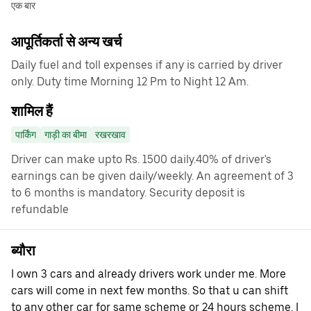
एक बार
आपूर्तिकर्ता से अन्य खर्च
Daily fuel and toll expenses if any is carried by driver
only. Duty time Morning 12 Pm to Night 12 Am.
शामिल हैं
पार्किंग
गाड़ी का बीमा
रखरखाव
Driver can make upto Rs. 1500 daily.40% of driver's
earnings can be given daily/weekly. An agreement of 3
to 6 months is mandatory. Security deposit is
refundable
ब्यौरा
I own 3 cars and already drivers work under me. More
cars will come in next few months. So that u can shift
to any other car for same scheme or 24 hours scheme. I