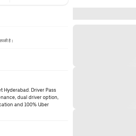
 आपकी है।
et Hyderabad. Driver Pass
enance, dual driver option,
location and 100% Uber