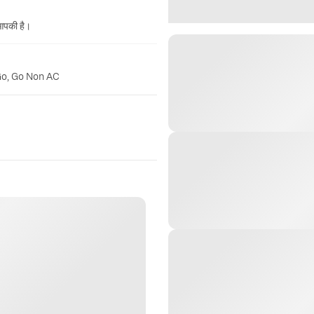
 आपकी है।
Go, Go Non AC