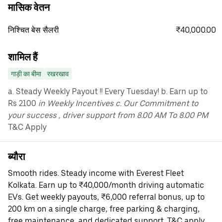
मासिक वेतन
₹40,000.00
निश्चित बेस सैलरी
शामिल हैं
गाड़ी का बीमा
रखरखाव
a. Steady Weekly Payout !! Every Tuesday! b. Earn up to
Rs 2100
in Weekly Incentives c. Our Commitment to
your success , driver support from 8.00 AM To 8.00 PM
T&C Apply
ब्यौरा
Smooth rides. Steady income with Everest Fleet
Kolkata. Earn up to ₹40,000/month driving automatic
EVs. Get weekly payouts, ₹6,000 referral bonus, up to
200 km on a single charge, free parking & charging,
free maintenance, and dedicated support. T&C apply.