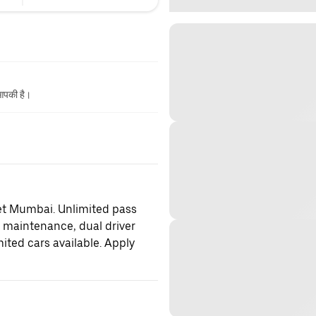
 आपकी है।
et Mumbai. Unlimited pass
d maintenance, dual driver
mited cars available. Apply