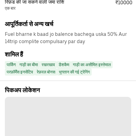
रिफ़ंड की जा सकने वाली जमा राशि
₹10000
एक बार
आपूर्तिकर्ता से अन्य खर्च
Fuel bharne k baad jo balence bachega uska 50% Aur
14trip complite compulsary par day
शामिल हैं
पार्किंग
गाड़ी का बीमा
रखरखाव
डैशकैम
गाड़ी का असीमित इस्तेमाल
परफ़ॉर्मेंस इनसेंटिव
रेफ़रल बोनस
भुगतान की गई ट्रेनिंग
पिकअप लोकेशन