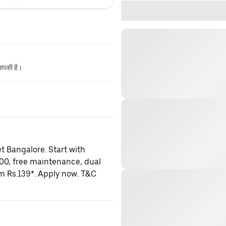
 आपकी है।
t Bangalore. Start with
000, free maintenance, dual
om Rs.139*. Apply now. T&C