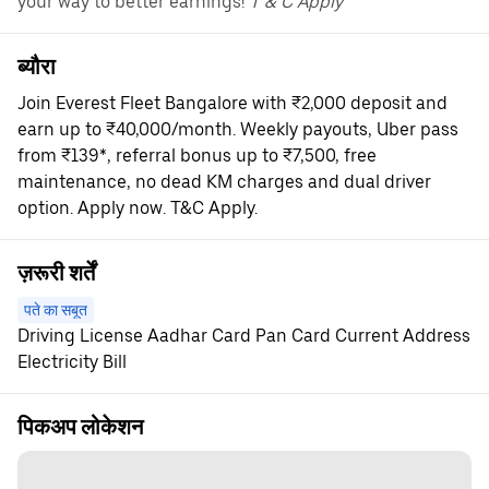
your way to better earnings!
T & C Apply
ब्यौरा
Join Everest Fleet Bangalore with ₹2,000 deposit and
earn up to ₹40,000/month. Weekly payouts, Uber pass
from ₹139*, referral bonus up to ₹7,500, free
maintenance, no dead KM charges and dual driver
option. Apply now. T&C Apply.
ज़रूरी शर्तें
पते का सबूत
Driving License Aadhar Card Pan Card Current Address
Electricity Bill
पिकअप लोकेशन