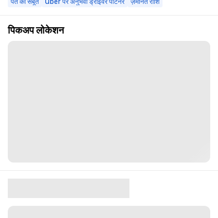
पते का सबूत
Uber पर अनुभवी ड्राइवर पार्टनर
ज़मानत राशि
पिकअप लोकेशन