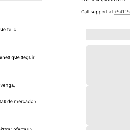
Call support at
+54115
ue te lo
tenés que seguir
nvenga,
rtas de mercado >
strar ofertas >