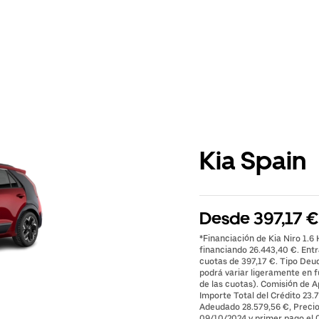
Kia Spain
Desde 397,17 €/
*Financiación de Kia Niro 1.6
financiando 26.443,40 €. Ent
cuotas de 397,17 €. Tipo Deud
podrá variar ligeramente en fu
de las cuotas). Comisión de A
Importe Total del Crédito 23.7
Adeudado 28.579,56 €, Precio 
09/10/2024 y primer pago el 0