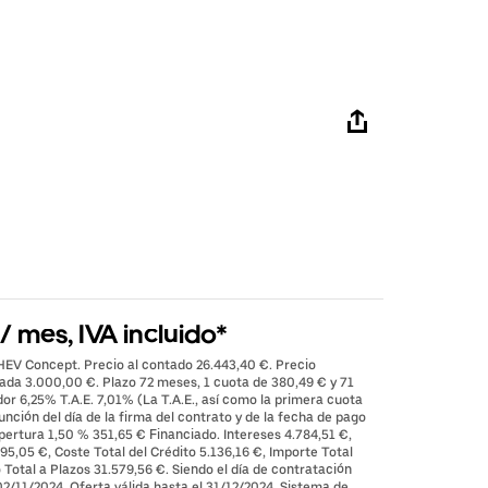
 mes, IVA incluido*
 HEV Concept. Precio al contado 26.443,40 €. Precio
rada 3.000,00 €. Plazo 72 meses, 1 cuota de 380,49 € y 71
or 6,25% T.A.E. 7,01% (La T.A.E., así como la primera cuota
nción del día de la firma del contrato y de la fecha de pago
pertura 1,50 % 351,65 € Financiado. Intereses 4.784,51 €,
95,05 €, Coste Total del Crédito 5.136,16 €, Importe Total
Total a Plazos 31.579,56 €. Siendo el día de contratación
2/11/2024. Oferta válida hasta el 31/12/2024. Sistema de