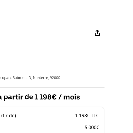
coparc Batiment D, Nanterre, 92000
à partir de 1 198€ / mois
rtir de)
1 198€ TTC
5 000€