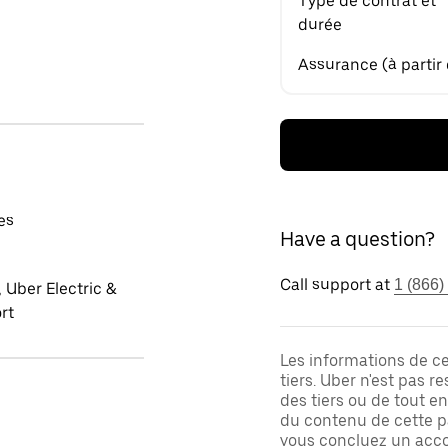
Type de contrat et
durée
Assurance (à partir
es
Have a question?
Call support at
1 (866)
 Uber Electric &
rt
Les informations de c
tiers. Uber n'est pas 
des tiers ou de tout e
du contenu de cette pa
vous concluez un acco