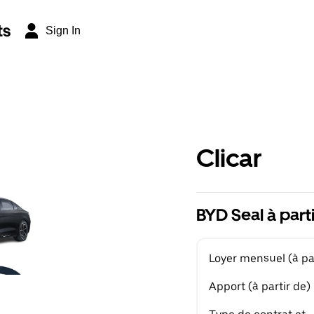
ts
Sign In
Clicar
BYD Seal à part
Loyer mensuel (à par
Apport (à partir de)