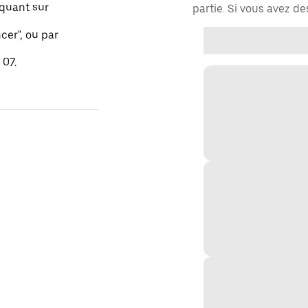
quant sur
partie. Si vous avez d
er", ou par
 07.