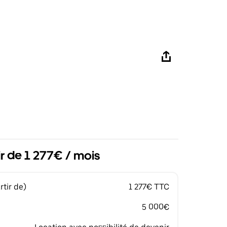
ir de 1 277€ / mois
tir de)
1 277€ TTC
5 000€