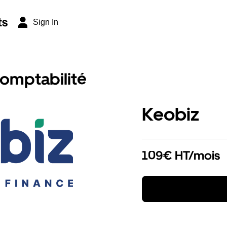
ts
Sign In
comptabilité
Keobiz
109€ HT/mois