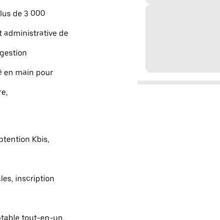
lus de 3 000
 administrative de
 gestion
lé en main pour
re,
btention Kbis,
les, inscription
table tout-en-un,