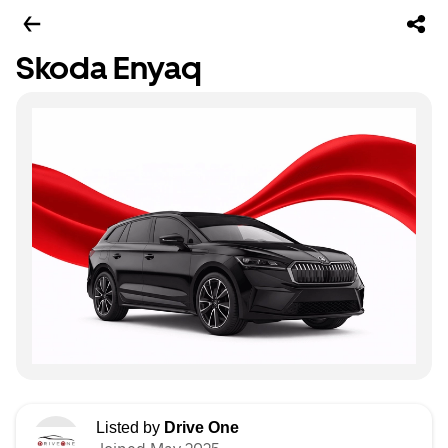
Skoda Enyaq
Listed by
Drive One