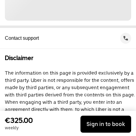
Contact support
Disclaimer
The information on this page is provided exclusively by a
third party. Uber is not responsible for the content, offers
made by third parties, or any subsequent engagement
with third parties derived from the contents on this page.
When engaging with a third party, you enter into an
agreement directly with them, to which Uber is not a
party. For questions, please contact the third party
€325.00
Sign in to book
directly.
weekly