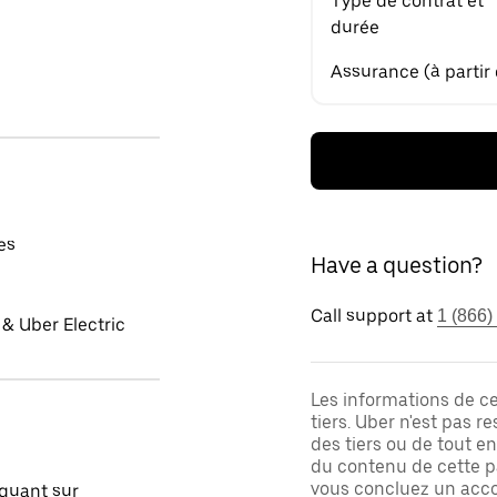
Type de contrat et
durée
Assurance (à partir
es
Have a question?
Call support at
1 (866)
& Uber Electric
Les informations de c
tiers. Uber n'est pas 
des tiers ou de tout e
du contenu de cette pa
vous concluez un acco
quant sur