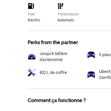
Fuel
Transmission
Electric
Automatic
Perks from the partner
Jusqu'à 580km
5 plac
d'autonomie
UberX,
822 L de coffre
Comfo
Comment ça fonctionne ?