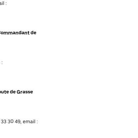
l :
t Commandant de
 :
oute de Grasse
33 30 49, email :