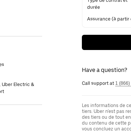
Type de contrat et
durée
Assurance (à partir
es
Have a question?
Call support at
1 (866)
 Uber Electric &
rt
Les informations de c
tiers. Uber n'est pas 
des tiers ou de tout e
du contenu de cette pa
vous concluez un acco