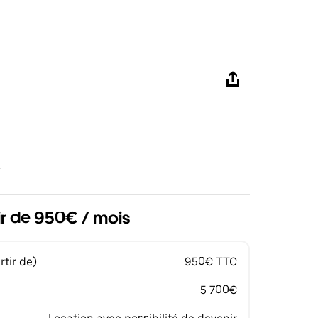
ir de 950€ / mois
tir de)
950€ TTC
5 700€