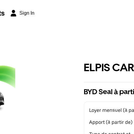
ts
Sign In
ELPIS CAR
BYD Seal à part
Loyer mensuel (à par
Apport (à partir de)