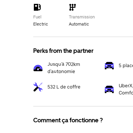
Fuel
Transmission
Electric
Automatic
Perks from the partner
Jusqu'à 702km
5 plac
d'autonomie
UberX,
532 L de coffre
Comfo
Comment ça fonctionne ?