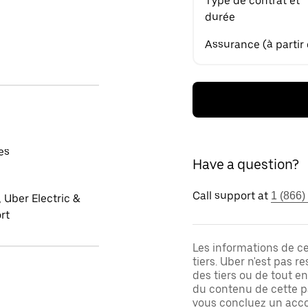
Type de contrat et
durée
Assurance (à partir
es
Have a question?
Call support at
1 (866)
 Uber Electric &
rt
Les informations de c
tiers. Uber n'est pas 
des tiers ou de tout e
du contenu de cette pa
vous concluez un acco