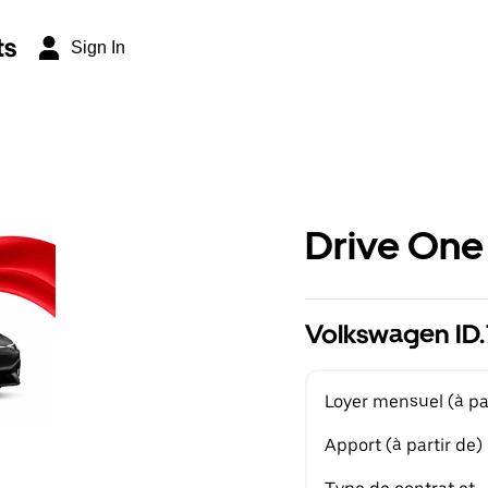
ts
Sign In
Drive One
Volkswagen ID.7
Loyer mensuel (à par
Apport (à partir de)