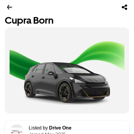
Cupra Born
Listed by
Drive One