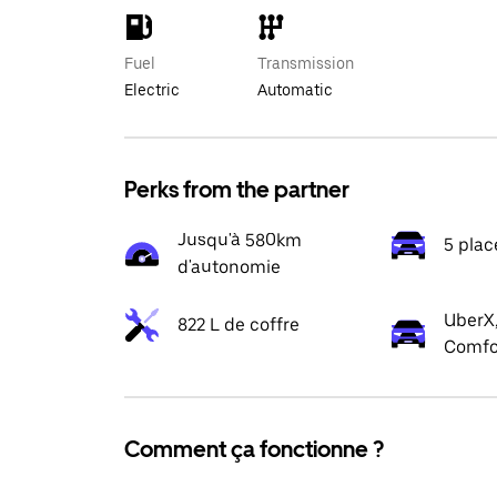
Fuel
Transmission
Electric
Automatic
Perks from the partner
Jusqu'à 580km
5 plac
d'autonomie
UberX,
822 L de coffre
Comfo
Comment ça fonctionne ?