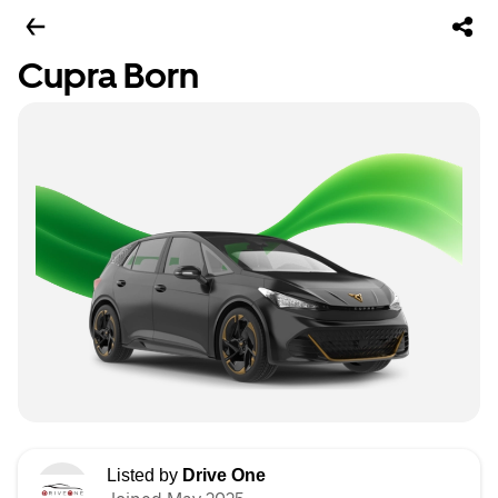
Cupra Born
Listed by
Drive One